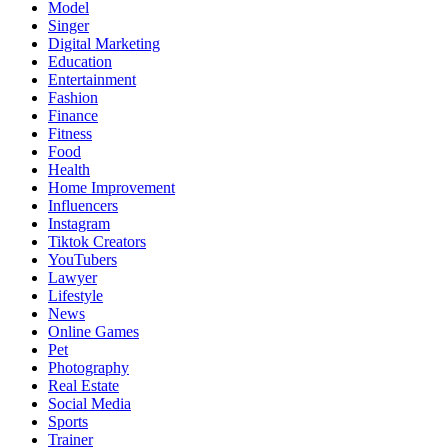
Model
Singer
Digital Marketing
Education
Entertainment
Fashion
Finance
Fitness
Food
Health
Home Improvement
Influencers
Instagram
Tiktok Creators
YouTubers
Lawyer
Lifestyle
News
Online Games
Pet
Photography
Real Estate
Social Media
Sports
Trainer