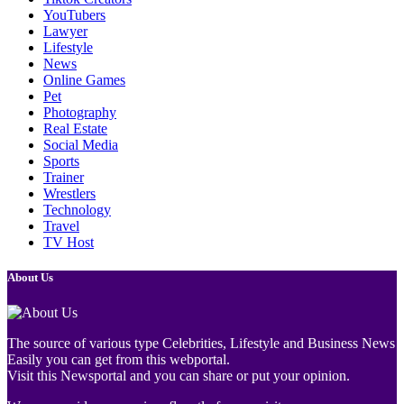
YouTubers
Lawyer
Lifestyle
News
Online Games
Pet
Photography
Real Estate
Social Media
Sports
Trainer
Wrestlers
Technology
Travel
TV Host
About Us
The source of various type Celebrities, Lifestyle and Business News
Easily you can get from this webportal.
Visit this Newsportal and you can share or put your opinion.